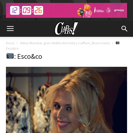
Inicio
Silkey Mundial, gran desfile de moda y coiffure_Bruno Salas
:
Esco&co
: Esco&co