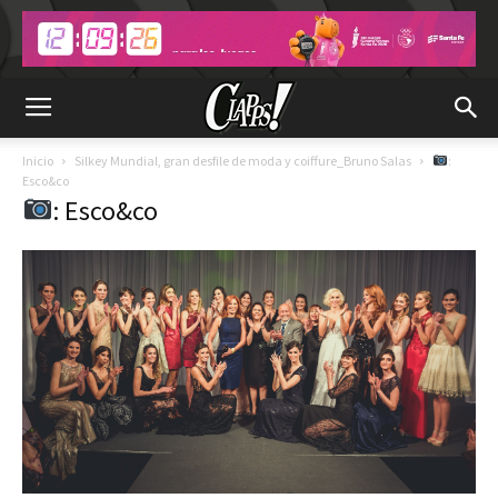
Inicio
Silkey Mundial, gran desfile de moda y coiffure_Bruno Salas
:
Esco&co
: Esco&co