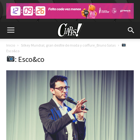
Inicio
Silkey Mundial, gran desfile de moda y coiffure_Bruno Salas
:
Esco&co
: Esco&co