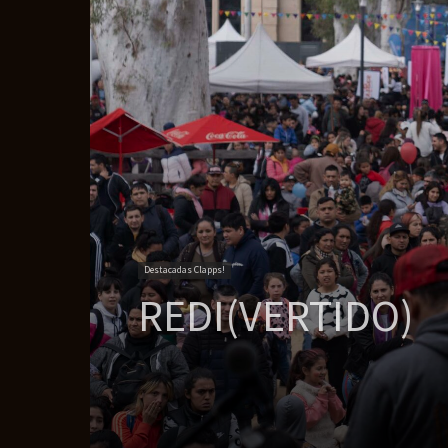
Destacadas Clapps!
REDI(VERTIDO)