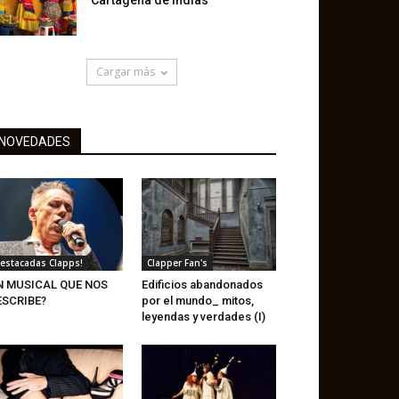
Cartagena de Indias
Cargar más
NOVEDADES
estacadas Clapps!
Clapper Fan's
N MUSICAL QUE NOS
Edificios abandonados
ESCRIBE?
por el mundo_ mitos,
leyendas y verdades (I)