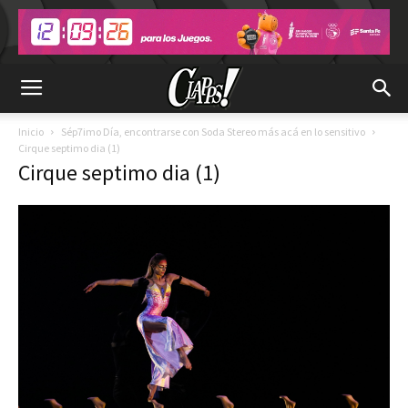
Inicio
Sép7imo Día, encontrarse con Soda Stereo más acá en lo sensitivo
Cirque septimo dia (1)
Cirque septimo dia (1)