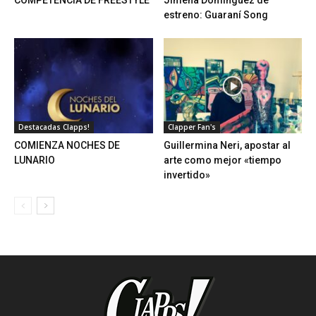
COMPETENCIA DE FREESTYLE
Jimena Dominguez de
estreno: Guaraní Song
Destacadas Clapps!
Clapper Fan's
COMIENZA NOCHES DE
Guillermina Neri, apostar al
LUNARIO
arte como mejor «tiempo
invertido»