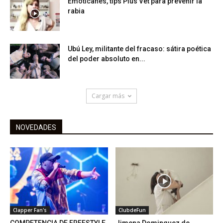
Emoticanes, tips Plus Vet para prevenir la
rabia
Ubú Ley, militante del fracaso: sátira poética
del poder absoluto en...
Cargar más
NOVEDADES
Clapper Fan's
ClubdeFun