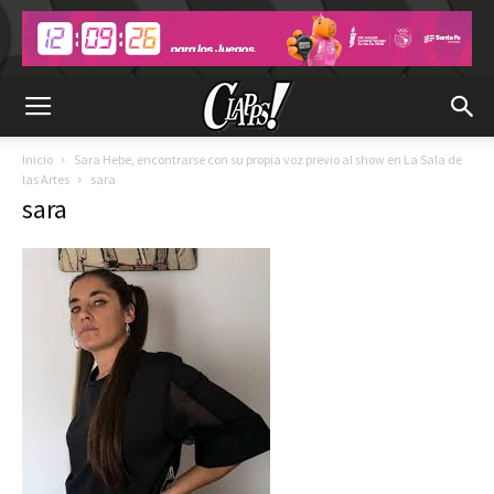
Inicio
Sara Hebe, encontrarse con su propia voz previo al show en La Sala de
las Artes
sara
sara