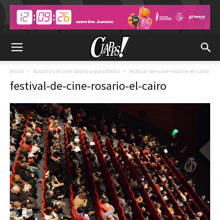
Inicio
Rosario y el cine latino a pura fiesta
festival-de-cine-rosario-el-cairo
festival-de-cine-rosario-el-cairo