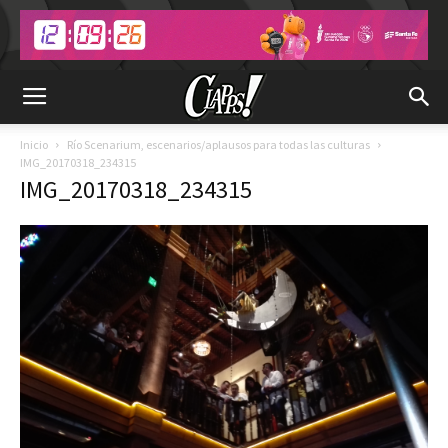
Inicio
Río Scenarium, escenarios/aplausos para todas las culturas
IMG_20170318_234315
IMG_20170318_234315