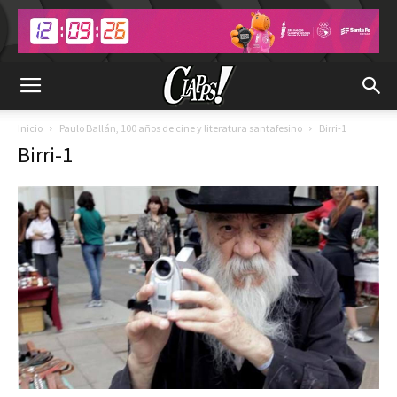
Inicio
Paulo Ballán, 100 años de cine y literatura santafesino
Birri-1
Birri-1