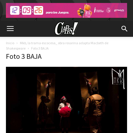
Inicio
Mkb, la trama escocesa_ obra rosarina adapta Macbeth de
Shakespeare
Foto 3 BAJA
Foto 3 BAJA