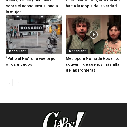
Netflix, series y películas
Chequeado.com, otra mirada
sobre el acoso sexual hacia
hacia la utopía de la verdad
la mujer
Clapper Fan's
Clapper Fan's
“Patio al Río”, una vuelta por
Metropole Nomade Rosario,
otros mundos.
souvenir de sueños más allá
de las fronteras