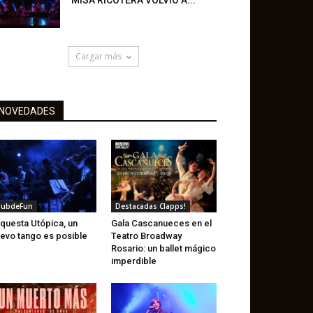
MISA RICOTERA VOLVIÓ A...
Cargar más
NOVEDADES
lubdeFun
Destacadas Clapps!
questa Utópica, un
Gala Cascanueces en el
evo tango es posible
Teatro Broadway
Rosario: un ballet mágico
imperdible