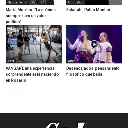
Clapper Fan's
ClubdeFun
María Moreno: “La crónica
Estar ahí, Pablo Montini
siempre tuvo un valor
político”
Alter
Alter
VANGART, una experiencia
Desencajados, pensamiento
sorprendente está naciendo
filosófico que baila
en Rosario