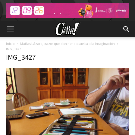
Inicio
Matías Lázaro, trazos que dan rienda suelta a la imaginación
IMG_3427
IMG_3427