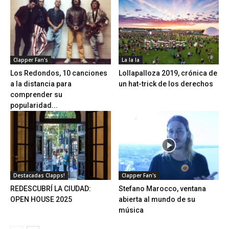
Clapper Fan's
La la la
Los Redondos, 10 canciones
Lollapalloza 2019, crónica de
a la distancia para
un hat-trick de los derechos
comprender su
popularidad...
Destacadas Clapps!
Clapper Fan's
REDESCUBRÍ LA CIUDAD:
Stefano Marocco, ventana
OPEN HOUSE 2025
abierta al mundo de su
música