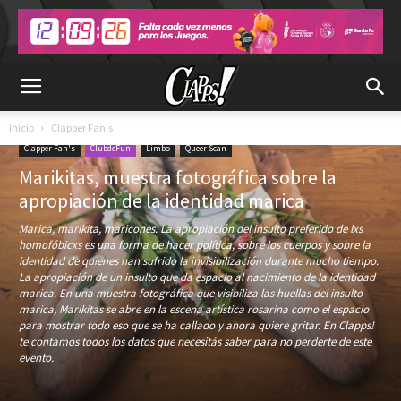
Inicio
Clapper Fan's
Clapper Fan's
ClubdeFun
Limbo
Queer Scan
Marikitas, muestra fotográfica sobre la
apropiación de la identidad marica
Marica, marikita, maricones. La apropiación del insulto preferido de lxs
homofóbicxs es una forma de hacer política, sobre los cuerpos y sobre la
identidad de quienes han sufrido la invisibilización durante mucho tiempo.
La apropiación de un insulto que da espacio al nacimiento de la identidad
marica. En una muestra fotográfica que visibiliza las huellas del insulto
marica, Marikitas se abre en la escena artística rosarina como el espacio
para mostrar todo eso que se ha callado y ahora quiere gritar. En Clapps!
te contamos todos los datos que necesitás saber para no perderte de este
evento.