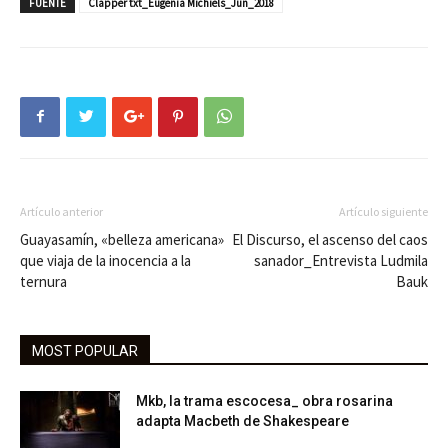
FUENTE
Clapper txt_Eugenia Michiels_Jun_2018
Artículo anterior
Artículo siguiente
Guayasamín, «belleza americana»
El Discurso, el ascenso del caos
que viaja de la inocencia a la
sanador_Entrevista Ludmila
ternura
Bauk
MOST POPULAR
Mkb, la trama escocesa_ obra rosarina
adapta Macbeth de Shakespeare