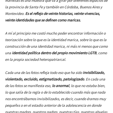
Marikitas es una muestra que va a girar por diferentes espacios de
la provincia de Santa Fe y también en Córdoba, Buenos Aires y
Montevideo.
Es el reflejo de veinte historias, veinte vivencias,
veinte identidades que se definen como maricas.
A mí al principio me costó mucho poder encontrar información o
teorización sobre lo que es la identidad marica, sobre lo que es la
construcción de una identidad marica, ni más ni menos que como
una
identidad política dentro del propio movimiento LGTB
, como
en la propia sociedad heteropatriarcal.
Cada una de las fotos refleja todo eso que ha sido
invisibilizado,
violentado, excluido, estigmatizado, patologizado
. En cada una
de las fotos se manifiesta eso,
lo anormal
, lo que no estaba bien,
lo que salía de la regla o de lo establecido cuando más que nada
nos encontrábamos invisibilizadxs, es decir, cuando éramos muy
pequeñxs o en el estadio anterior de la adolescencia en donde
nuestras madres, nuestros padres, nuestras tías, nuestras abuelas