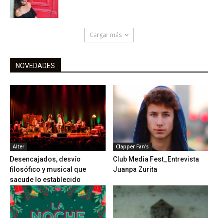
Cargar más
NOVEDADES
Alter
Clapper Fan's
Desencajados, desvío
Club Media Fest_Entrevista
filosófico y musical que
Juanpa Zurita
sacude lo establecido