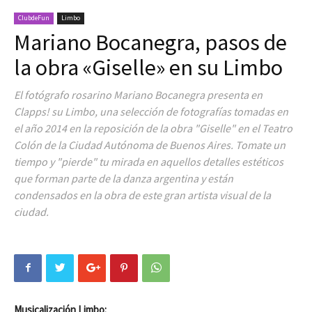
ClubdeFun
Limbo
Mariano Bocanegra, pasos de
la obra «Giselle» en su Limbo
El fotógrafo rosarino Mariano Bocanegra presenta en
Clapps! su Limbo, una selección de fotografías tomadas en
el año 2014 en la reposición de la obra "Giselle" en el Teatro
Colón de la Ciudad Autónoma de Buenos Aires. Tomate un
tiempo y "pierde" tu mirada en aquellos detalles estéticos
que forman parte de la danza argentina y están
condensados en la obra de este gran artista visual de la
ciudad.
Musicalización Limbo: