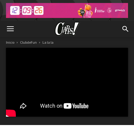
Inicio
ClubdeFun
La la la