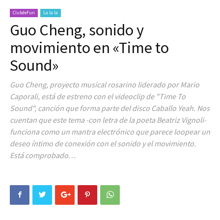
ClubdeFun
La la la
Guo Cheng, sonido y
movimiento en «Time to
Sound»
Guo Cheng, proyecto musical rosarino liderado por Mario
Caporali, está de estreno con el videoclip de "Time To
Sound", canción que forma parte del disco Caballo Yeah. Nos
cuentan que este tema -con letra de la poeta Beatriz Vignoli-
funciona como un mantra electrónico que parece loopear un
deseo íntimo de conexión con el sonido y el movimiento.
Está comprobado…