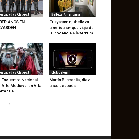
estacadas Clapps!
Belleza Americana
IBERIANOS EN
Guayasamín, «belleza
AVARDÉN
americana» que viaja de
la inocencia a la ternura
estacadas Clapps!
ClubdeFun
I Encuentro Nacional
Martín Buscaglia, diez
 Arte Medieval en Villa
años después
rtensia