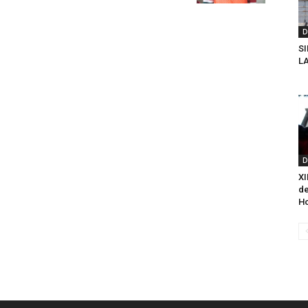
D
S
L
D
XI
de
Ho