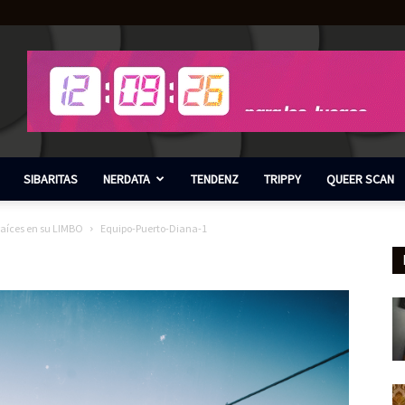
SIBARITAS
NERDATA
TENDENZ
TRIPPY
QUEER SCAN
 raíces en su LIMBO
Equipo-Puerto-Diana-1