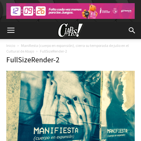
Inicio
Manifiesta (cuerpo en expansión), cierra su temporada de julio en el
Cultural de Abajo
FullSizeRender-2
FullSizeRender-2