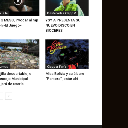
a la la
Destacadas Clapps!
IG MESS, invocar al rap
YSY A PRESENTA SU
n «El Juego»
NUEVO DISCO EN
BIOCERES
umus
Clapper Fan's
jilla descartable, el
Miss Bolivia y su álbum
ncejo Municipal
“Pantera”, estar ahí
jará de usarla