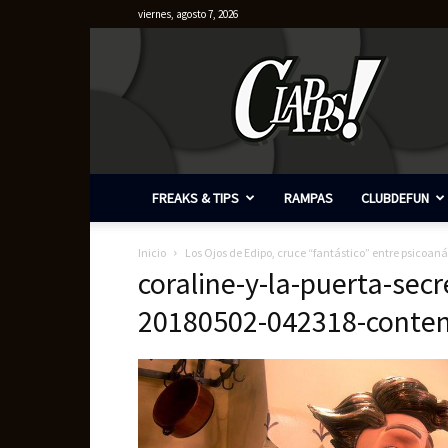
viernes, agosto 7, 2026
Clapps
FREAKS & TIPS
RAMPAS
CLUBDEFUN
Inicio
Los Ojos de Edipo, cruce “fantástico” entre psicoanális
coraline-y-la-puerta-se
20180502-042318-conte