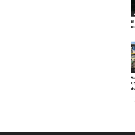
L
BI
co
H
Va
Co
de