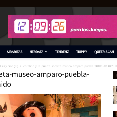
SIBARITAS
NERDATA
TENDENZ
TRIPPY
QUEER SCAN
is y cine (III)
coraline-y-la-puerta-secreta-museo-amparo-puebla-20180502-04231
creta-museo-amparo-puebla-
nido