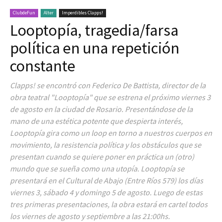
ClubdeFun
Alter
Imperdibles Clapps!
Looptopía, tragedia/farsa
política en una repetición
constante
Clapps! se encontró con Federico De Battista, director de la
obra teatral "Looptopía" que se estrena el próximo viernes 3
de agosto en la ciudad de Rosario. Presentándose de la
mano de una estética potente que despierta interés,
Looptopía gira como un loop en torno a nuestros cuerpos en
movimiento, la resistencia política y los obstáculos que se
presentan cuando se quiere poner en práctica un (otro)
mundo que se sueña como una utopía. Looptopía se
presentará en el Cultural de Abajo (Entre Ríos 579) los días
viernes 3, sábado 4 y domingo 5 de agosto. Luego de estas
tres primeras presentaciones, la obra estará en cartel todos
los viernes de agosto y septiembre a las 21:00hs.