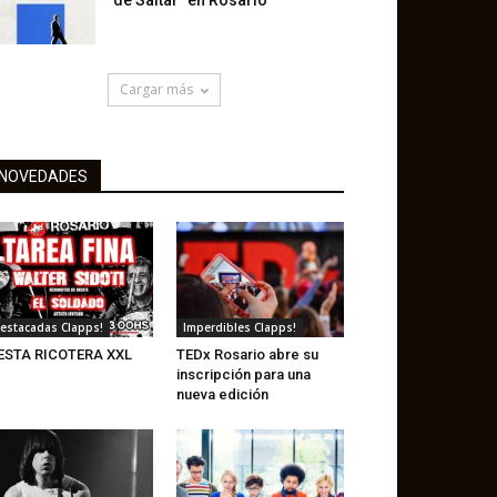
de Saltar” en Rosario
Cargar más
NOVEDADES
estacadas Clapps!
Imperdibles Clapps!
ESTA RICOTERA XXL
TEDx Rosario abre su
inscripción para una
nueva edición