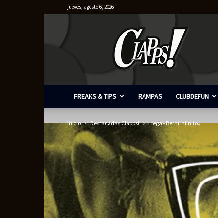
jueves, agosto 6, 2026
Clapps
FREAKS & TIPS
RAMPAS
CLUBDEFUN
Inicio
Destacadas Clapps!
Llega «Berni Infinito»