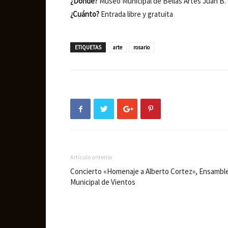
¿Dónde?
Museo Municipal de Bellas Artes Juan B. 
¿Cuánto?
Entrada libre y gratuita
ETIQUETAS
arte
rosario
Artículo anterior
Concierto «Homenaje a Alberto Cortez», Ensambl
Municipal de Vientos