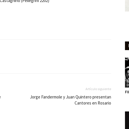
Castagnino (Pellegrini 2202)
D
Artículo siguiente
FI
e
Jorge Fandermole y Juan Quintero presentan
Cantores en Rosario