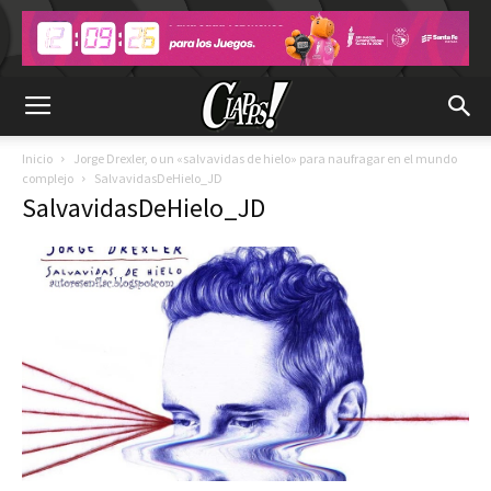
Inicio
Jorge Drexler, o un «salvavidas de hielo» para naufragar en el mundo
complejo
SalvavidasDeHielo_JD
SalvavidasDeHielo_JD