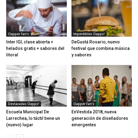
Clapper Fan's
Imperdibles Clapps!
Inter IGI, clase abierta +
DeGustá Rosario, nuevo
helados gratis + sabores del
festival que combina música
litoral
y sabores
Destacadas Clapps!
Clapper Fan's
Escuela Municipal De
EnVestida 2018, nueva
Larrechea, lo táctil tiene un
generación de diseñadores
(nuevo) lugar
emergentes