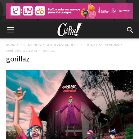
Inicio
LOS MONOS ESTÁN DEVASTANDO ESTE LUGAR: Gorillaz vuelve al
centro de la escena
gorillaz
gorillaz