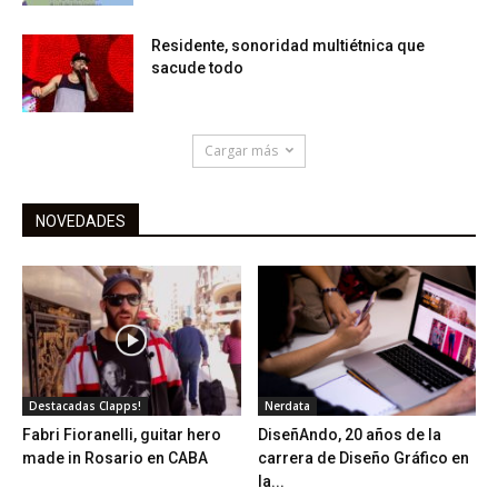
Residente, sonoridad multiétnica que
sacude todo
Cargar más
NOVEDADES
Destacadas Clapps!
Nerdata
Fabri Fioranelli, guitar hero
DiseñAndo, 20 años de la
made in Rosario en CABA
carrera de Diseño Gráfico en
la...