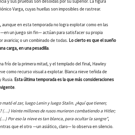
ia y sus pruebas son desoídas por su superior. La figura
riónico Varga, cuyas huellas son imposibles de rastrear.
, aunque en esta temporada no logra explotar como en las
s —en un juego sin fin— actúan para satisfacer su propia
or avaricia; o un combinado de todas.
Lo cierto es que el sueño
na carga, en una pesadilla
.
ma frío de la primera mitad, y el templado del final, Hawley
ieve como recurso visual a explotar. Blanca nieve teñida de
y Rusia.
Esta última temporada es la que más consideraciones
 vigente
.
mató el zar, luego Lenin y luego Stalin. ¿Aquí que tienen;
? (…) Veinte millones de rusos murieron combatiendo a Hitler;
…) Por eso la nieve es tan blanca, para ocultar la sangre”
,
tras que el otro —un asiático, claro— lo observa en silencio.