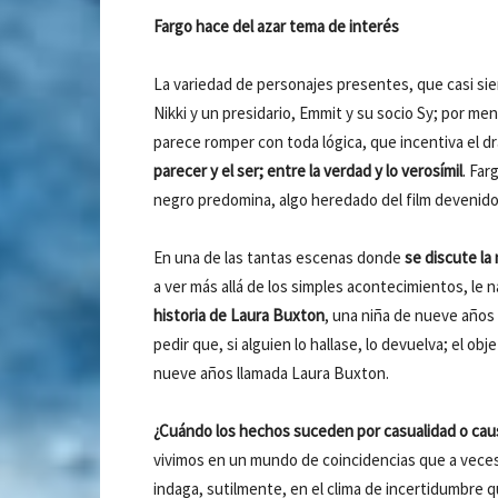
Fargo hace del azar tema de interés
La variedad de personajes presentes, que casi siem
Nikki y un presidario, Emmit y su socio Sy; por me
parece romper con toda lógica, que incentiva el 
parecer y el ser; entre la verdad y lo verosímil
. Far
negro predomina, algo heredado del film devenido 
En una de las tantas escenas donde
se discute la 
a ver más allá de los simples acontecimientos, le 
historia de Laura Buxton
, una niña de nueve años 
pedir que, si alguien lo hallase, lo devuelva; el ob
nueve años llamada Laura Buxton.
¿Cuándo los hechos suceden por casualidad o cau
vivimos en un mundo de coincidencias que a veces 
indaga, sutilmente, en el clima de incertidumbre qu