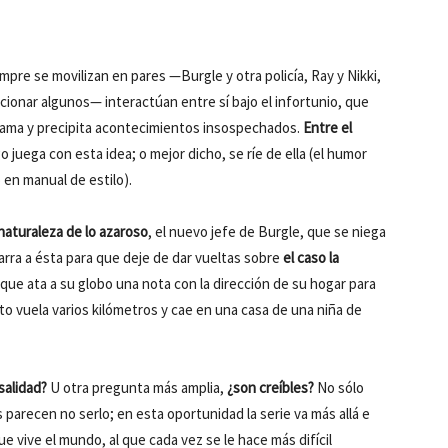
pre se movilizan en pares —Burgle y otra policía, Ray y Nikki,
ncionar algunos— interactúan entre sí bajo el infortunio, que
drama y precipita acontecimientos insospechados.
Entre el
go juega con esta idea; o mejor dicho, se ríe de ella (el humor
en manual de estilo).
naturaleza de lo azaroso
, el nuevo jefe de Burgle, que se niega
narra a ésta para que deje de dar vueltas sobre
el caso la
que ata a su globo una nota con la dirección de su hogar para
jeto vuela varios kilómetros y cae en una casa de una niña de
salidad?
U otra pregunta más amplia,
¿son creíbles?
No sólo
parecen no serlo; en esta oportunidad la serie va más allá e
e vive el mundo, al que cada vez se le hace más difícil