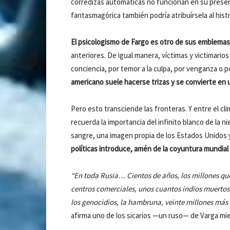
corredizas automáticas no funcionan en su presenc
fantasmagórica también podría atribuírsela al hist
El psicologismo de Fargo es otro de sus emblemas
anteriores. De igual manera, víctimas y victimario
conciencia, por temor a la culpa, por venganza o p
americano suele hacerse trizas y se convierte en u
Pero esto transciende las fronteras. Y entre el cli
recuerda la importancia del infinito blanco de la n
sangre, una imagen propia de los Estados Unidos 
políticas introduce, amén de la coyuntura mundial
“En toda Rusia… Cientos de años, los millones que 
centros comerciales, unos cuantos indios muertos
los genocidios, la hambruna, veinte millones más (
afirma uno de los sicarios —un ruso— de Varga mien