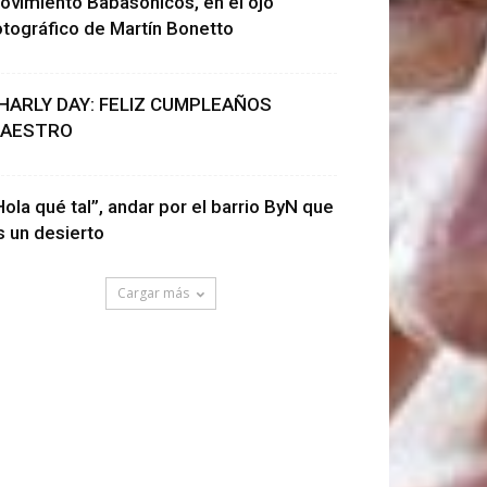
ovimiento Babasónicos, en el ojo
otográfico de Martín Bonetto
HARLY DAY: FELIZ CUMPLEAÑOS
AESTRO
Hola qué tal”, andar por el barrio ByN que
s un desierto
Cargar más