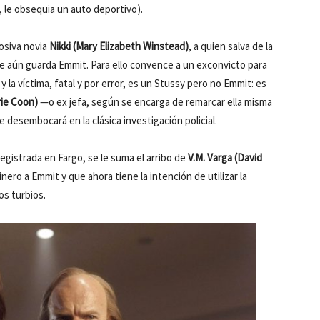
 le obsequia un auto deportivo).
losiva novia
Nikki (Mary Elizabeth Winstead)
, a quien salva de la
ue aún guarda Emmit. Para ello convence a un exconvicto para
y la víctima, fatal y por error, es un Stussy pero no Emmit: es
rie Coon)
—o ex jefa, según se encarga de remarcar ella misma
 desembocará en la clásica investigación policial.
egistrada en Fargo, se le suma el arribo de
V.M. Varga (David
ro a Emmit y que ahora tiene la intención de utilizar la
s turbios.