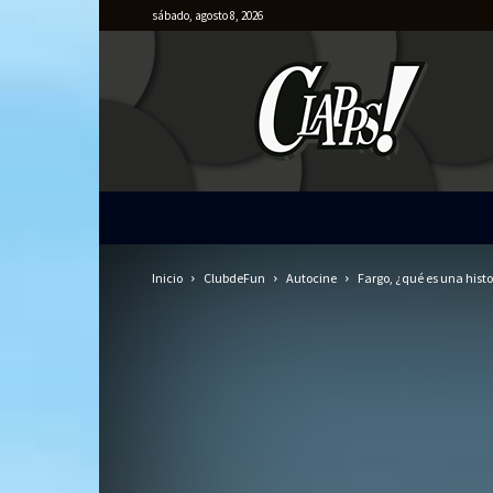
sábado, agosto 8, 2026
Clapps
Inicio
ClubdeFun
Autocine
Fargo, ¿qué es una histo