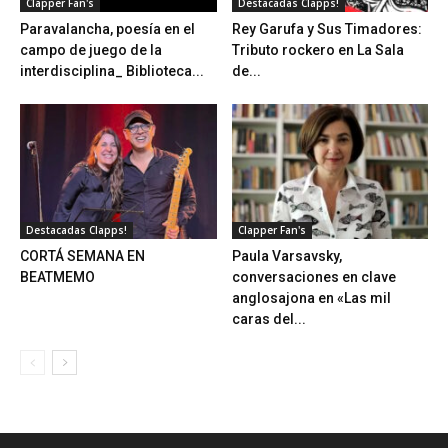
Clapper Fan's
Destacadas Clapps!
Paravalancha, poesía en el
Rey Garufa y Sus Timadores:
campo de juego de la
Tributo rockero en La Sala
interdisciplina_ Biblioteca...
de...
Destacadas Clapps!
Clapper Fan's
CORTÁ SEMANA EN
Paula Varsavsky,
BEATMEMO
conversaciones en clave
anglosajona en «Las mil
caras del...