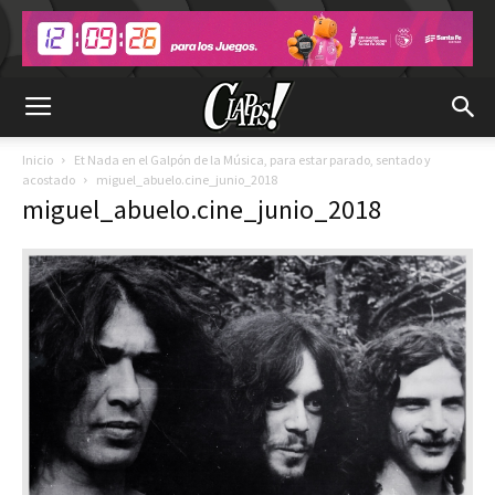
Inicio
Et Nada en el Galpón de la Música, para estar parado, sentado y
acostado
miguel_abuelo.cine_junio_2018
miguel_abuelo.cine_junio_2018