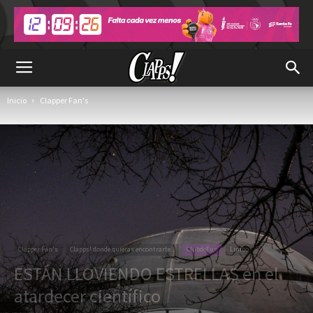
Inicio
Clapper Fan's
Clapper Fan's
Clapps! donde quieras encontrarte...
ClubdeFun
Limbo
ESTÁN LLOVIENDO ESTRELLAS en el
atardecer científico