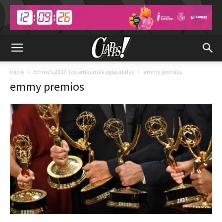
Inicio
Emmy’s 2017, las series más aplaudidas
emmy premios
emmy premios