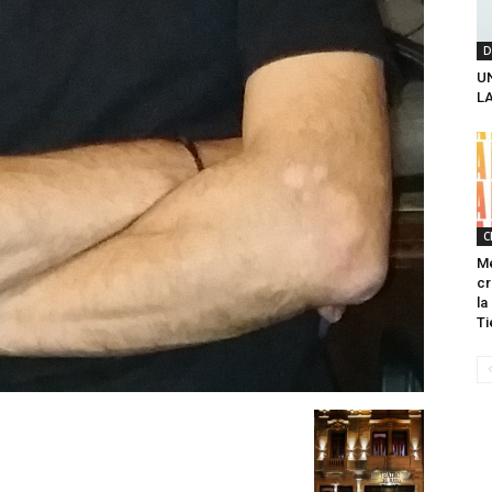
D
U
L
C
Me
cr
la
Ti