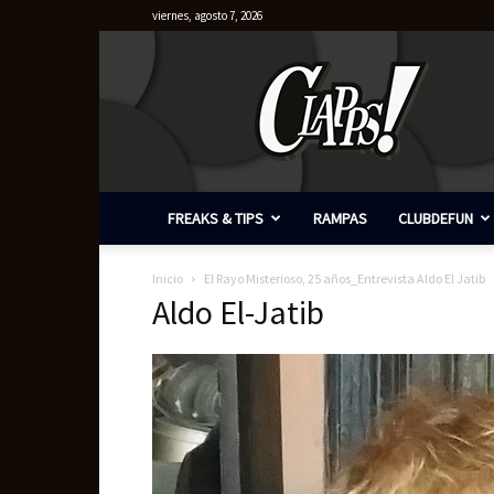
viernes, agosto 7, 2026
Clapps
FREAKS & TIPS
RAMPAS
CLUBDEFUN
Inicio
El Rayo Misterioso, 25 años_Entrevista Aldo El Jatib
Aldo El-Jatib