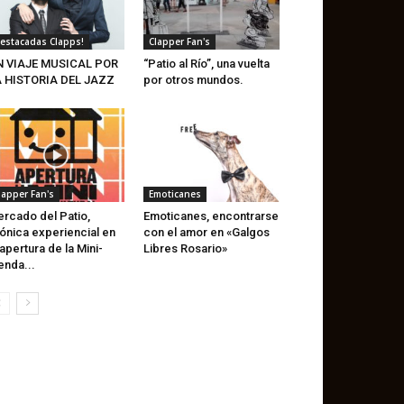
estacadas Clapps!
Clapper Fan's
N VIAJE MUSICAL POR
“Patio al Río”, una vuelta
A HISTORIA DEL JAZZ
por otros mundos.
lapper Fan's
Emoticanes
rcado del Patio,
Emoticanes, encontrarse
ónica experiencial en
con el amor en «Galgos
 apertura de la Mini-
Libres Rosario»
enda...