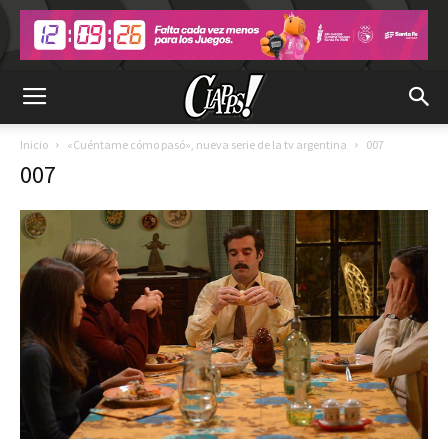
Inicio
«Cuéntame cómo pasó», nueva serie de la tv argentina
007
007