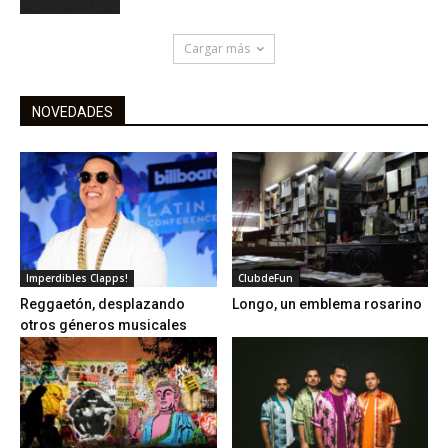
Cargar más
NOVEDADES
Imperdibles Clapps!
ClubdeFun
Reggaetón, desplazando
Longo, un emblema rosarino
otros géneros musicales