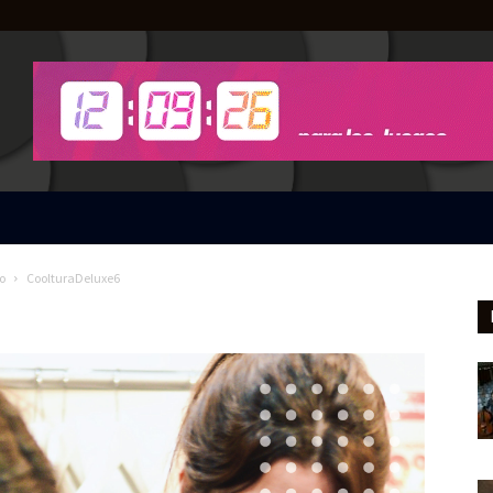
o
CoolturaDeluxe6