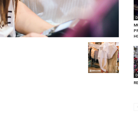
D
M
P
H
D
RE