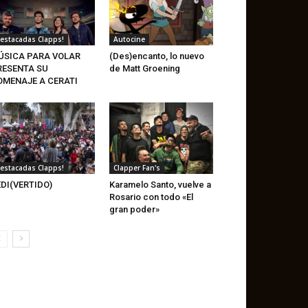
estacadas Clapps!
Autocine
ÚSICA PARA VOLAR
(Des)encanto, lo nuevo
RESENTA SU
de Matt Groening
OMENAJE A CERATI
estacadas Clapps!
Clapper Fan's
DI(VERTIDO)
Karamelo Santo, vuelve a
Rosario con todo «El
gran poder»