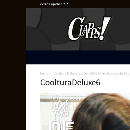
viernes, agosto 7, 2026
Clapps
Inicio
Cooltura Deluxe, edición 2019 en el Mercado del Pati
CoolturaDeluxe6