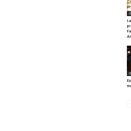
C
La
pr
Fa
An
C
Ex
m