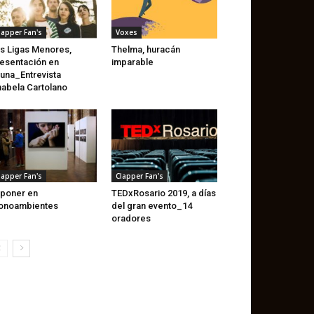
lapper Fan's
Voxes
s Ligas Menores,
Thelma, huracán
esentación en
imparable
una_Entrevista
abela Cartolano
lapper Fan's
Clapper Fan's
poner en
TEDxRosario 2019, a días
onoambientes
del gran evento_14
oradores