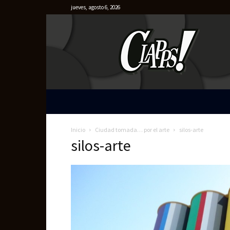
jueves, agosto 6, 2026
Clapps
Inicio
Ciudad tomada… por el arte
silos-arte
silos-arte