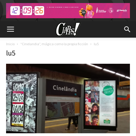
Inicio
“Cinelandia”, mágica como la propia ficción
lu5
lu5