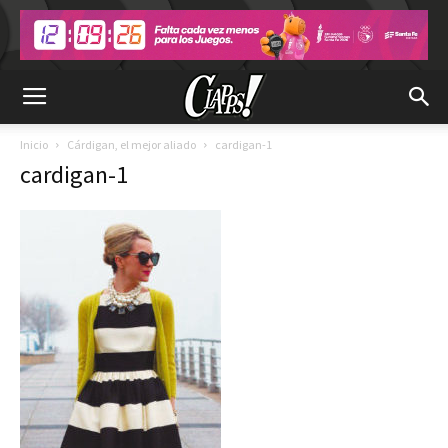
Inicio
Cárdigan, el mejor aliado
cardigan-1
cardigan-1