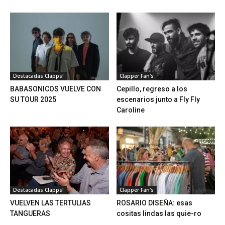
Destacadas Clapps!
Clapper Fan's
BABASONICOS VUELVE CON
Cepillo, regreso a los
SU TOUR 2025
escenarios junto a Fly Fly
Caroline
Destacadas Clapps!
Clapper Fan's
VUELVEN LAS TERTULIAS
ROSARIO DISEÑA: esas
TANGUERAS
cositas lindas las quie-ro