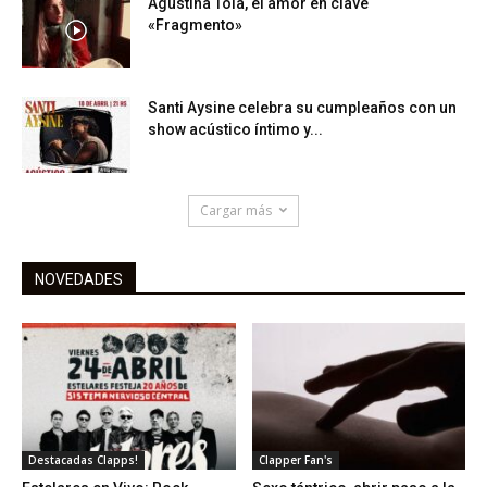
Agustina Toia, el amor en clave
«Fragmento»
Santi Aysine celebra su cumpleaños con un
show acústico íntimo y...
Cargar más
NOVEDADES
Destacadas Clapps!
Clapper Fan's