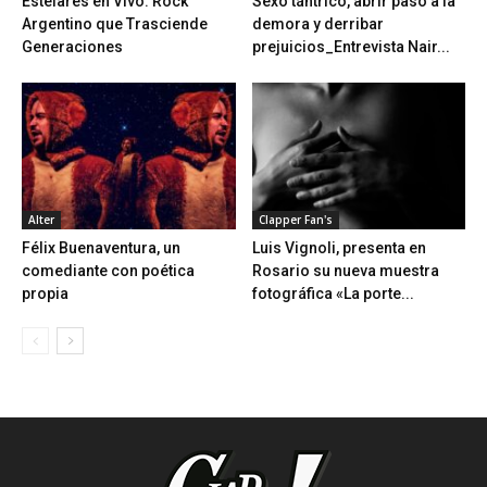
Estelares en Vivo: Rock
Sexo tántrico, abrir paso a la
Argentino que Trasciende
demora y derribar
Generaciones
prejuicios_Entrevista Nair...
Alter
Clapper Fan's
Félix Buenaventura, un
Luis Vignoli, presenta en
comediante con poética
Rosario su nueva muestra
propia
fotográfica «La porte...