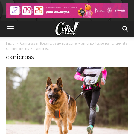
Inicio
Canicross en Rosario, pasión por correr + amor por los perros _Entrevista
Gaëlle Forneris
canicross
canicross