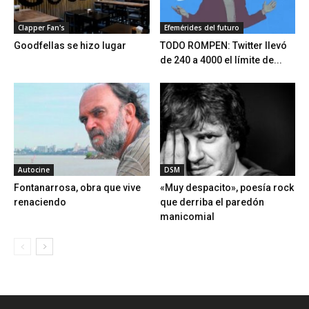
Clapper Fan's
Efemérides del futuro
Goodfellas se hizo lugar
TODO ROMPEN: Twitter llevó
de 240 a 4000 el límite de...
Autocine
DSM
Fontanarrosa, obra que vive
«Muy despacito», poesía rock
renaciendo
que derriba el paredón
manicomial