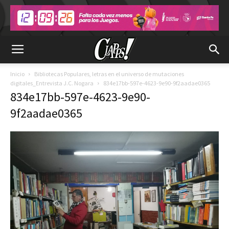
Inicio
Bibliotecas Populares, letras en el universo de mutaciones
digitales_Entrevista J.C. Nogara
834e17bb-597e-4623-9e90-9f2aadae0365
834e17bb-597e-4623-9e90-
9f2aadae0365