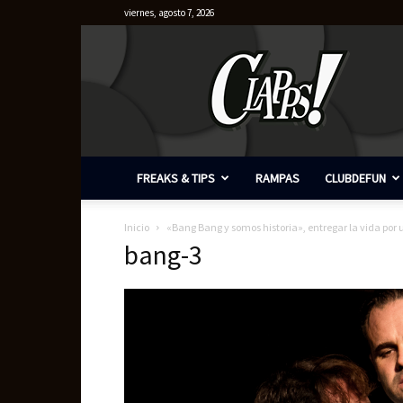
viernes, agosto 7, 2026
Clapps
FREAKS & TIPS
RAMPAS
CLUBDEFUN
Inicio
«Bang Bang y somos historia», entregar la vida por 
bang-3