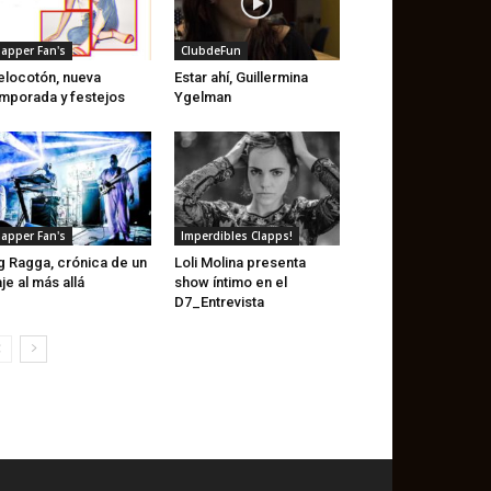
lapper Fan's
ClubdeFun
locotón, nueva
Estar ahí, Guillermina
mporada y festejos
Ygelman
lapper Fan's
Imperdibles Clapps!
g Ragga, crónica de un
Loli Molina presenta
aje al más allá
show íntimo en el
D7_Entrevista