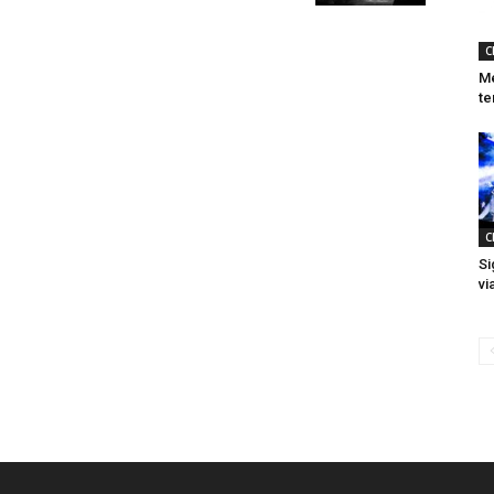
C
Me
te
C
Si
vi