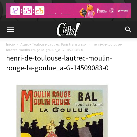
Inicio
Atget + Toulouse-Lautrec, París transgresor
henri-de-toulouse-
lautrec-moulin-rouge-la-goulue_a-G-14509083-0
henri-de-toulouse-lautrec-moulin-
rouge-la-goulue_a-G-14509083-0