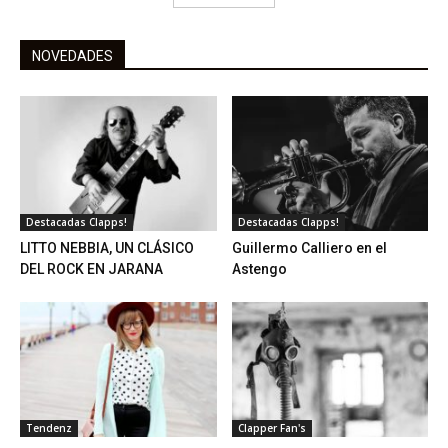
NOVEDADES
Destacadas Clapps!
Destacadas Clapps!
LITTO NEBBIA, UN CLÁSICO
Guillermo Calliero en el
DEL ROCK EN JARANA
Astengo
Tendenz
Clapper Fan's