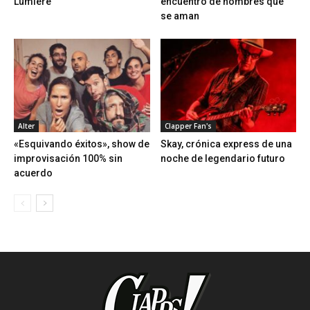
Lumière
encuentro de hombres que
se aman
Alter
Clapper Fan's
«Esquivando éxitos», show de
Skay, crónica express de una
improvisación 100% sin
noche de legendario futuro
acuerdo