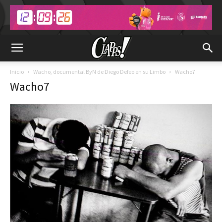
Inicio
Wacho, documental ByN de Diego Defeo en su Limbo
Wacho7
Wacho7