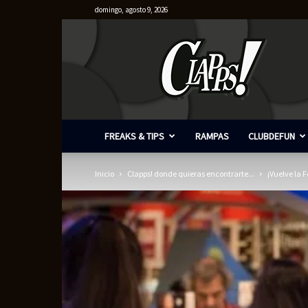
domingo, agosto 9, 2026
Clapps
FREAKS & TIPS
RAMPAS
CLUBDEFUN
Inicio
Clapps! donde quieras encontrarte...
¡Vuelve la F