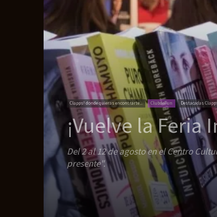
Clapps! donde quieras encontrarte...
ClubdeFun
Destacadas Clapp
¡Vuelve la Feria 
Del 2 al 12 de agosto en el Centro Cult
presente".