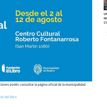
C
U
N
C
ones podés consultar la página oficial de la municipalidad
al-del-libro