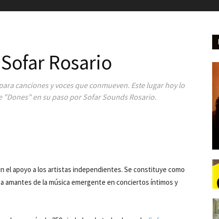
 Sofar Rosario
para canciones y voces que conmueven. Este lugar hoy lo
de "Dones" en su paso por Sofar Sounds Rosario.
 el apoyo a los artistas independientes. Se constituye como
e a amantes de la música emergente en conciertos íntimos y