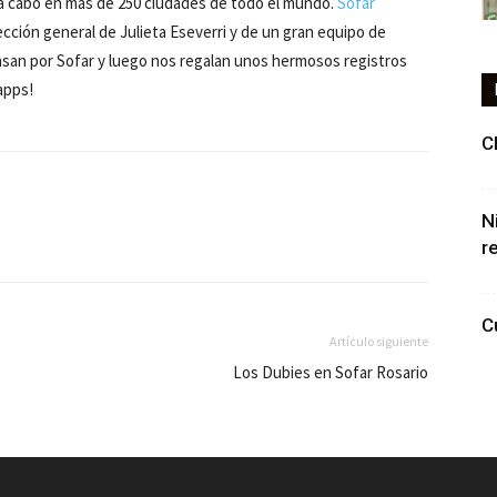
a a cabo en más de 250 ciudades de todo el mundo.
Sofar
ección general de Julieta Eseverri y de un gran equipo de
pasan por Sofar y luego nos regalan unos hermosos registros
apps!
C
N
r
C
Artículo siguiente
Los Dubies en Sofar Rosario