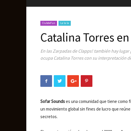
ClubdeFun
La la la
Catalina Torres en
En las Zarpadas de Clapps! también hay lugar 
ocupa Catalina Torres con su interpretación 
Sofar Sounds
es una comunidad que tiene como fin
un movimiento global sin fines de lucro que reún
secretos.