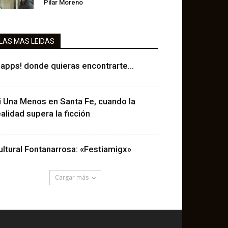
Pilar Moreno
LAS MAS LEIDAS
lapps! donde quieras encontrarte…
i Una Menos en Santa Fe, cuando la
ealidad supera la ficción
ultural Fontanarrosa: «Festiamigx»
Cargar más