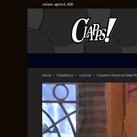
sábado, agosto 8, 2026
Clapps
Inicio
ClubdeFun
La la la
Catalina Torres en Sofar R