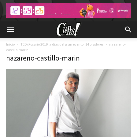
Inicio
TEDxRosario 2019, a días del gran evento_14 oradores
nazareno-
castillo-marin
nazareno-castillo-marin