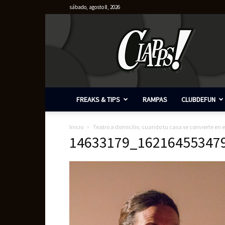
sábado, agosto 8, 2026
Clapps
FREAKS & TIPS
RAMPAS
CLUBDEFUN
Inicio
Teatro a domicilio, cuando tu casa se convierte en 
14633179_16216455347