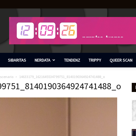
SIBARITAS
NERDATA
TENDENZ
TRIPPY
QUEER SCAN
escenario
14633179_1621645534799751_8140190364924741488_o
99751_8140190364924741488_o