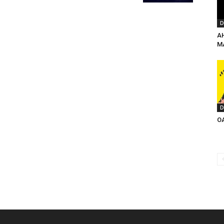
D
A
M
D
O