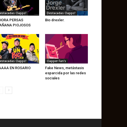
estacadas Clapps!
Destacadas Clapps!
HORA PERSAS
Bio drexler.
AÑANA PIOJOSOS
estacadas Clapps!
Clapper Fan's
AAAA EN ROSARIO
Fake News, metástasis
esparcida por las redes
sociales