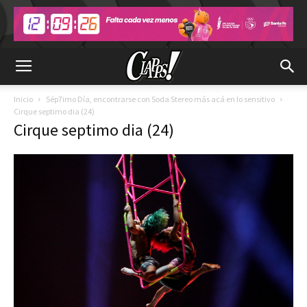
Inicio
Sép7imo Día, encontrarse con Soda Stereo más acá en lo sensitivo
Cirque septimo dia (24)
Cirque septimo dia (24)