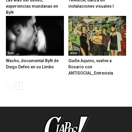
Las alas del deseo,
TRAGICA, danza en
experiencias mundanas en
instalaciones visuales I
ByN
ByN
Alter
Wacho, documental ByN de
Guille Aquino, vuelve a
Diego Defeo en su Limbo
Rosario con
ANTISOCIAL_Entrevista