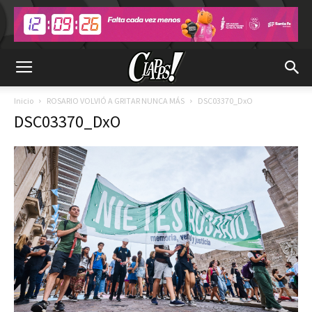
Inicio
ROSARIO VOLVIÓ A GRITAR NUNCA MÁS
DSC03370_DxO
DSC03370_DxO