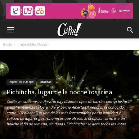
Inicio
Imperdibles Clapps!
Imperdibles Clapps!
Sibaritas
Pichincha, lugar de la noche rosarina
Como ya sabemos en Rosario hay distintos tipos de barrios con su historia
y sus “emblemas”. Hoy en día el barrio Alberto Olmedo, más conocido
como “Pichincha”, es uno de los más frecuentados por la cantidad y
calidad de lugares gastronómicos que ofrece. Si la opción es no ir a un
boliche el fin de semana, sin dudas, "Pichincha" se lleva todos los votos.