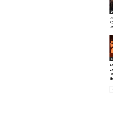
D
D
R
U
C
Ad
ex
un
li