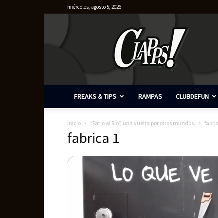
miércoles, agosto 5, 2026
Clapps
FREAKS & TIPS
RAMPAS
CLUBDEFUN
Inicio
“Patio al Río”, una vuelta por otros mundos.
fabri
fabrica 1