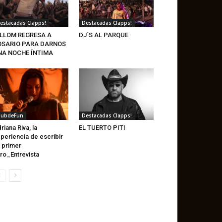
estacadas Clapps!
Destacadas Clapps!
ILLOM REGRESA A
DJ´S AL PARQUE
OSARIO PARA DARNOS
NA NOCHE ÍNTIMA
lubdeFun
Destacadas Clapps!
riana Riva, la
EL TUERTO PITI
periencia de escribir
 primer
bro_Entrevista