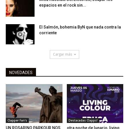
espacios en el rock sin...
El Salmón, bohemia ByN que nada contra la
corriente
Cargar más
NOVEDADES
Clapper Fan's
Destacadas Clapps!
UN ROSARINO PARKOUR NOS
otra noche de lunario, living