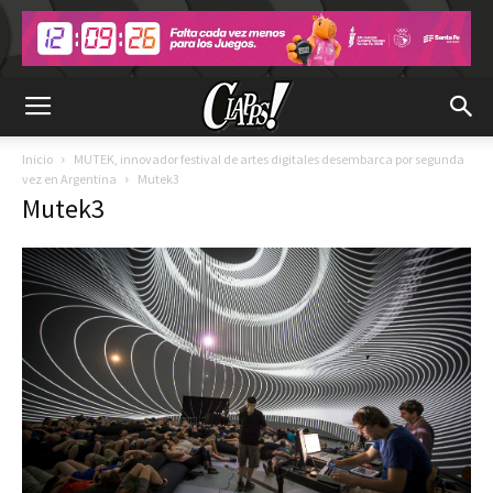
Inicio
MUTEK, innovador festival de artes digitales desembarca por segunda
vez en Argentina
Mutek3
Mutek3