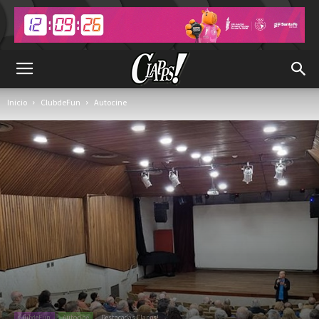
Inicio
ClubdeFun
Autocine
ClubdeFun
Autocine
Destacadas Clapps!