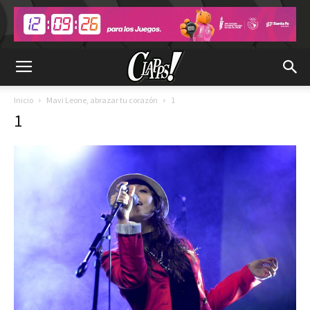
Inicio
Mavi Leone, abrazar tu corazón
1
1